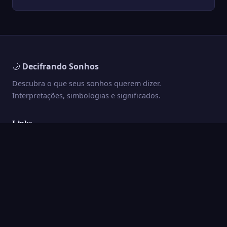
mordida não é coincidê...
🌙
Decifrando Sonhos
Descubra o que seus sonhos querem dizer.
Interpretações, simbologias e significados.
Links
Início
Sobre
Contato
Privacidade
Termos
Categorias