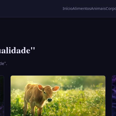
Início
Alimentos
Animais
Corpo
ualidade"
de".